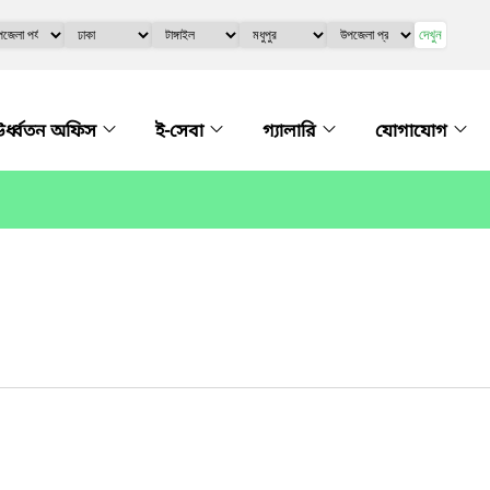
দেখুন
র্ধ্বতন অফিস
ই-সেবা
গ্যালারি
যোগাযোগ