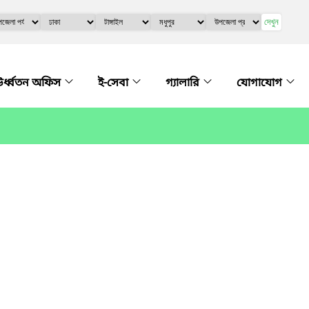
দেখুন
র্ধ্বতন অফিস
ই-সেবা
গ্যালারি
যোগাযোগ