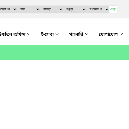
দেখুন
র্ধ্বতন অফিস
ই-সেবা
গ্যালারি
যোগাযোগ